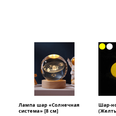
Лампа шар «Солнечная
Шар-н
система» [8 см]
(Желты