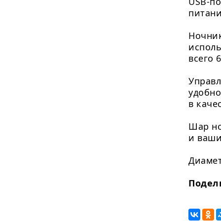
USB-по
питани
Ночник
исполь
всего 
Управл
удобно
в каче
Шар но
и ваши
Диамет
Подел