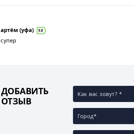
артём (уфа)
5.0
супер
ДОБАВИТЬ
Как вас зовут? *
ОТЗЫВ
Город*