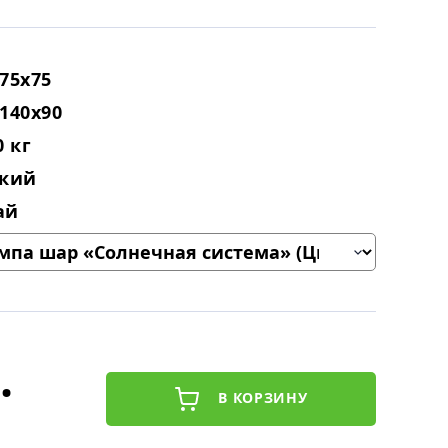
75x75
140x90
0 кг
ский
ай
.
В КОРЗИНУ