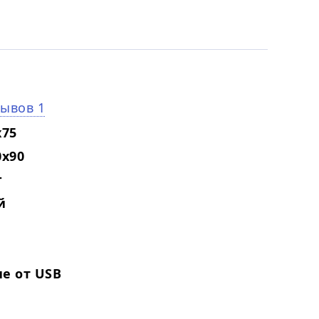
зывов 1
x75
0x90
г
й
е от USB