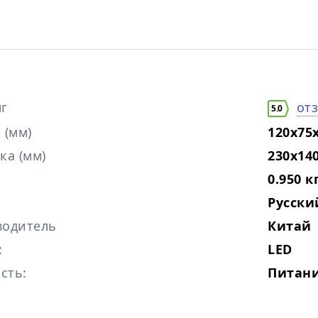
г
от
5.0
 (мм)
120x75
ка (мм)
230x14
0.950 к
Русски
водитель
Китай
:
LED
сть:
Питани