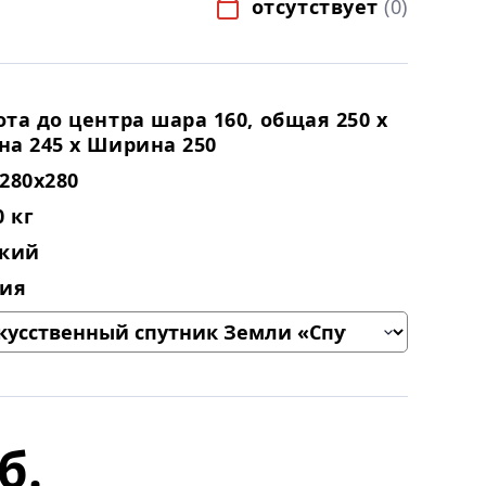
отсутствует
(0)
та до центра шара 160, общая 250 х
на 245 х Ширина 250
280x280
0 кг
ский
сия
б.