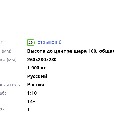
г
отзывов 0
5.0
 (мм)
Высота до центра шара 160, общая
ка (мм)
260x280x280
1.900 кг
Русский
водитель
Россия
аб:
1:10
т:
14+
й:
1