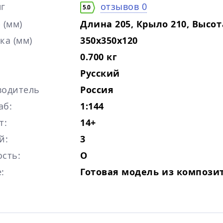
г
отзывов 0
5.0
 (мм)
Длина 205, Крыло 210, Высот
ка (мм)
350х350х120
0.700 кг
Русский
водитель
Россия
аб:
1:144
т:
14+
й:
3
сть:
O
:
Готовая модель из компози