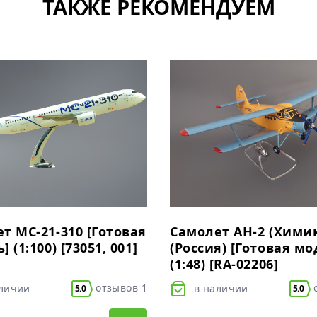
ТАКЖЕ РЕКОМЕНДУЕМ
т МС-21-310 [Готовая
Самолет АН-2 (Хими
 (1:100) [73051, 001]
(Россия) [Готовая мо
(1:48) [RA-02206]
отзывов 1
о
аличии
в наличии
5.0
5.0