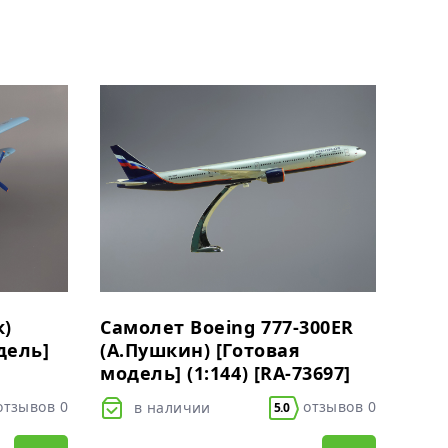
к)
Самолет Boeing 777-300ER
дель]
(А.Пушкин) [Готовая
модель] (1:144) [RA-73697]
тзывов 0
отзывов 0
в наличии
5.0