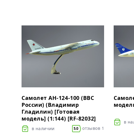
Самолет АН-124-100 (ВВС
Самоле
России) (Владимир
модель]
Гладилин) [Готовая
модель] (1:144) [RF-82032]
в н
отзывов 1
в наличии
5.0