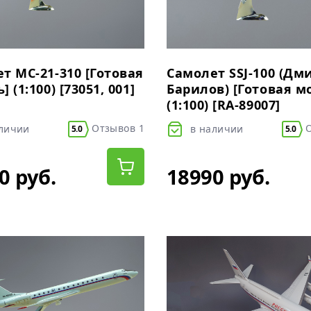
т МС-21-310 [Готовая
Самолет SSJ-100 (Дм
 (1:100) [73051, 001]
Барилов) [Готовая м
(1:100) [RA-89007]
Отзывов 1
О
аличии
в наличии
5.0
5.0
0 руб.
18990 руб.