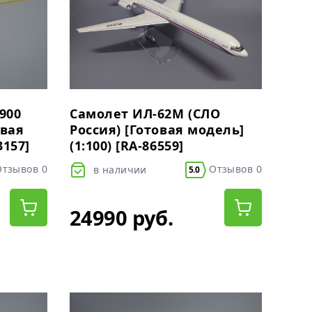
900
Самолет ИЛ-62М (СЛО
овая
Россия) [Готовая модель]
3157]
(1:100) [RA-86559]
тзывов 0
Отзывов 0
в наличии
5.0
24990 руб.