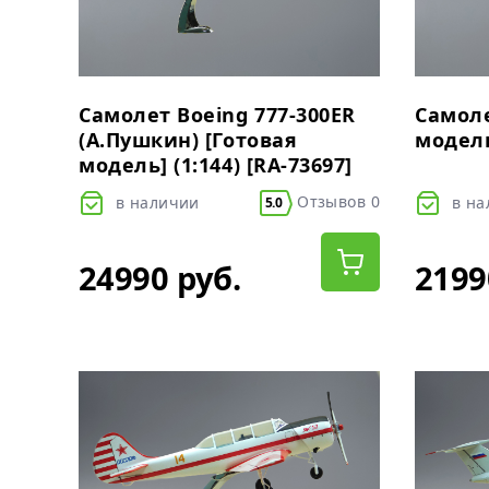
Самолет Boeing 777-300ER
Самоле
(А.Пушкин) [Готовая
модель]
модель] (1:144) [RA-73697]
Отзывов 0
в наличии
в н
5.0
24990 руб.
2199