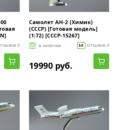
400
Самолет АН-2 (Химик)
отовая
(СССР) [Готовая модель]
LN]
(1:72) [СССР-15267]
тзывов 0
Отзывов 0
в наличии
5.0
19990 руб.