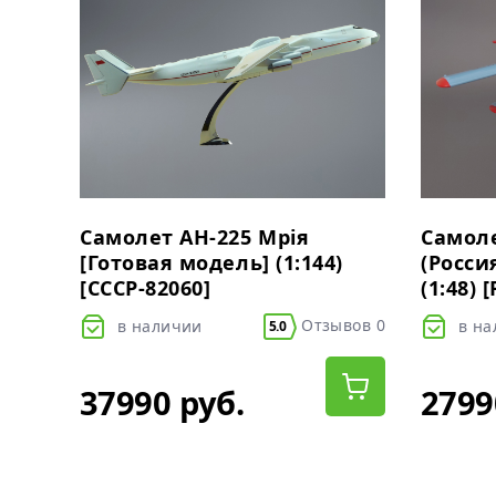
Самолет АН-225 Мрiя
Самоле
[Готовая модель] (1:144)
(Росси
[СССР-82060]
(1:48) 
Отзывов 0
в наличии
в н
5.0
37990 руб.
2799