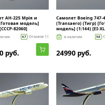
т АН-225 Мрiя и
Самолет Boeing 747-
[Готовая модель]
(Transaero) (Тигр) [Г
 [СССР-82060]
модель] (1:144) [EI-X
Отзывов 11
О
аличии
в наличии
4.7
5.0
0 руб.
24990 руб.