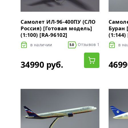
Самолет ИЛ-96-400ПУ (СЛО
Самоле
Россия) [Готовая модель]
Буран 
(1:100) [RA-96102]
(1:144)
Отзывов 1
в наличии
в н
5.0
34990 руб.
4699