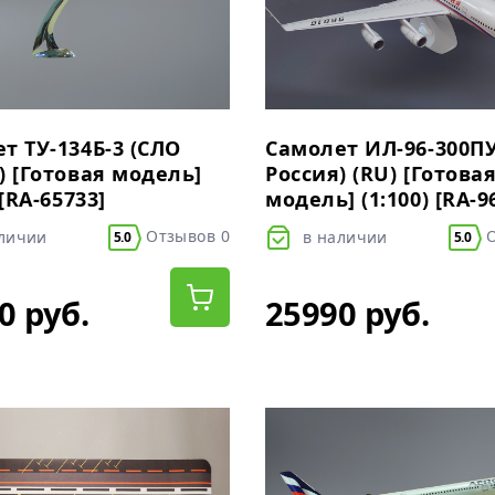
т ТУ-134Б-3 (СЛО
Самолет ИЛ-96-300П
) [Готовая модель]
Россия) (RU) [Готова
 [RA-65733]
модель] (1:100) [RA-9
Отзывов 0
О
аличии
в наличии
5.0
5.0
0 руб.
25990 руб.