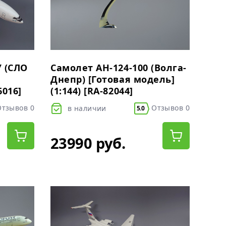
У (СЛО
Самолет АН-124-100 (Волга-
я
Днепр) [Готовая модель]
6016]
(1:144) [RA-82044]
тзывов 0
Отзывов 0
в наличии
5.0
23990 руб.