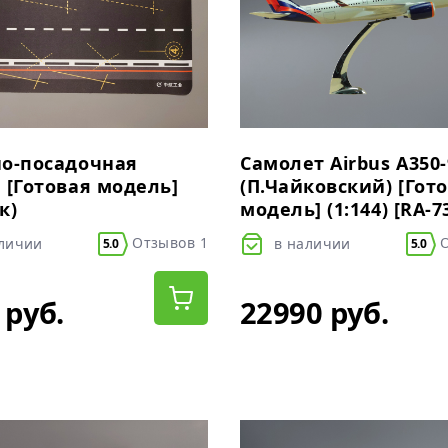
но-посадочная
Самолет Airbus A350-
 [Готовая модель]
(П.Чайковский) [Гот
к)
модель] (1:144) [RA-7
Отзывов 1
О
аличии
в наличии
5.0
5.0
 руб.
22990 руб.