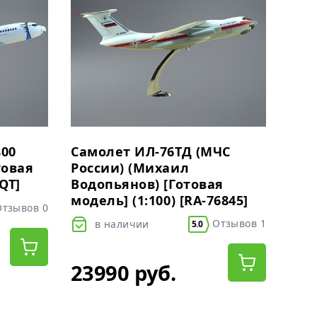
800
Самолет ИЛ-76ТД (МЧС
товая
России) (Михаил
QT]
Водопьянов) [Готовая
модель] (1:100) [RA-76845]
тзывов 0
Отзывов 1
в наличии
5.0
23990 руб.