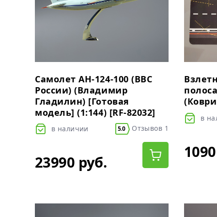
Самолет АН-124-100 (ВВС
Взлет
России) (Владимир
полоса
Гладилин) [Готовая
(Коври
модель] (1:144) [RF-82032]
в н
Отзывов 1
в наличии
5.0
1090
23990 руб.