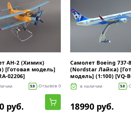
т АН-2 (Химик)
Самолет Boeing 737-
я) [Готовая модель]
(Nordstar Лайка) [Го
[RA-02206]
модель] (1:100) [VQ-B
Отзывов 0
О
аличии
в наличии
5.0
5.0
0 руб.
18990 руб.